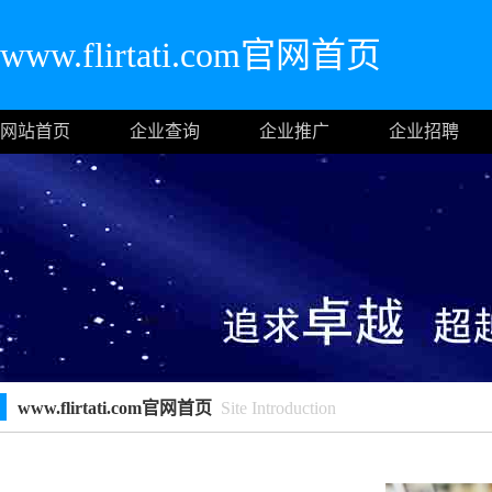
www.flirtati.com官网首页
网站首页
企业查询
企业推广
企业招聘
www.flirtati.com官网首页
Site Introduction