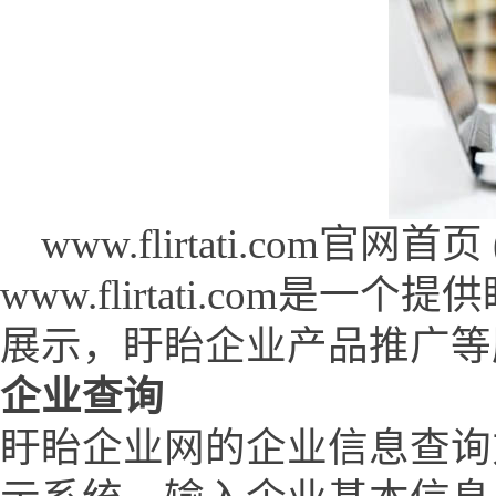
www.flirtati.com官网首页 (ww
www.flirtati.com
展示，盱眙企业产品推广等
企业查询
盱眙企业网的企业信息查询